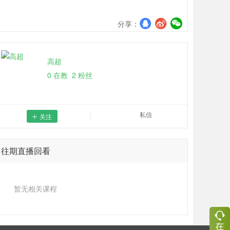
分享：
高超
0 在教
2
粉丝
私信

关注

往期直播回看
暂无相关课程